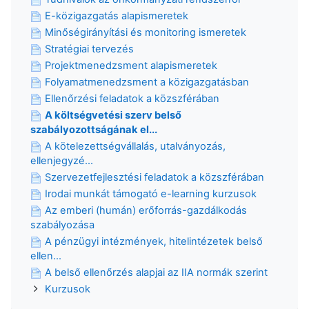
E-közigazgatás alapismeretek
Minőségirányítási és monitoring ismeretek
Stratégiai tervezés
Projektmenedzsment alapismeretek
Folyamatmenedzsment a közigazgatásban
Ellenőrzési feladatok a közszférában
A költségvetési szerv belső
szabályozottságának el...
A kötelezettségvállalás, utalványozás,
ellenjegyzé...
Szervezetfejlesztési feladatok a közszférában
Irodai munkát támogató e-learning kurzusok
Az emberi (humán) erőforrás-gazdálkodás
szabályozása
A pénzügyi intézmények, hitelintézetek belső
ellen...
A belső ellenőrzés alapjai az IIA normák szerint
Kurzusok