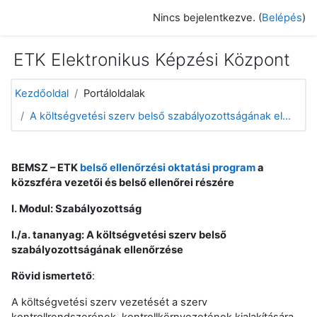
Tovább a fő tartalomhoz
Nincs bejelentkezve. (
Belépés
)
ETK Elektronikus Képzési Központ
Kezdőoldal
Portáloldalak
A költségvetési szerv belső szabályozottságának el...
BEMSZ – ETK
belső ellenőrzési oktatási program
a
közszféra vezetői és belső ellenőrei részére
I. Modul: Szabályozottság
I./a. tananyag: A költségvetési szerv belső
szabályozottságának ellenőrzése
Rövid ismertető
:
A költségvetési szerv vezetését a szerv