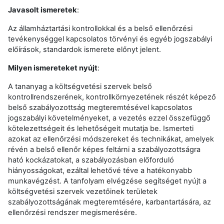
Javasolt ismeretek
:
Az államháztartási kontrollokkal és a belső ellenőrzési
tevékenységgel kapcsolatos törvényi és egyéb jogszabályi
előírások, standardok ismerete előnyt jelent.
Milyen ismereteket nyújt
:
A tananyag a költségvetési szervek belső
kontrollrendszerének, kontrollkörnyezetének részét képező
belső szabályozottság megteremtésével kapcsolatos
jogszabályi követelményeket, a vezetés ezzel összefüggő
kötelezettségeit és lehetőségeit mutatja be. Ismerteti
azokat az ellenőrzési módszereket és technikákat, amelyek
révén a belső ellenőr képes feltárni a szabályozottságra
ható kockázatokat, a szabályozásban előforduló
hiányosságokat, ezáltal lehetővé téve a hatékonyabb
munkavégzést. A tanfolyam elvégzése segítséget nyújt a
költségvetési szervek vezetőinek területek
szabályozottságának megteremtésére, karbantartására, az
ellenőrzési rendszer megismerésére.