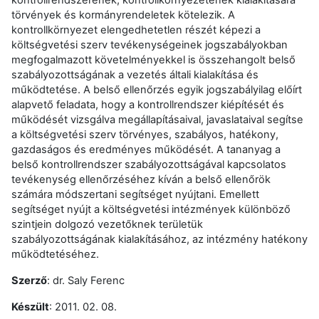
kontrollrendszerének, kontrollkörnyezetének kialakítására
törvények és kormányrendeletek kötelezik. A
kontrollkörnyezet elengedhetetlen részét képezi a
költségvetési szerv tevékenységeinek jogszabályokban
megfogalmazott követelményekkel is összehangolt belső
szabályozottságának a vezetés általi kialakítása és
működtetése. A belső ellenőrzés egyik jogszabályilag előírt
alapvető feladata, hogy a kontrollrendszer kiépítését és
működését vizsgálva megállapításaival, javaslataival segítse
a költségvetési szerv törvényes, szabályos, hatékony,
gazdaságos és eredményes működését. A tananyag a
belső kontrollrendszer szabályozottságával kapcsolatos
tevékenység ellenőrzéséhez kíván a belső ellenőrök
számára módszertani segítséget nyújtani. Emellett
segítséget nyújt a költségvetési intézmények különböző
szintjein dolgozó vezetőknek területük
szabályozottságának kialakításához, az intézmény hatékony
működtetéséhez.
Szerző
: dr. Saly Ferenc
Készült
: 2011. 02. 08.