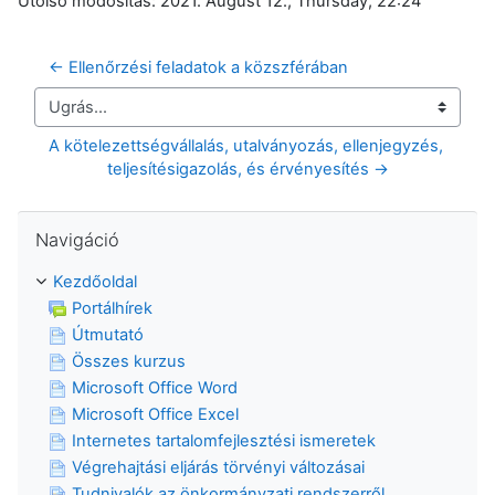
Utolsó módosítás: 2021. August 12., Thursday, 22:24
← Ellenőrzési feladatok a közszférában
Ugrás...
A kötelezettségvállalás, utalványozás, ellenjegyzés, 
teljesítésigazolás, és érvényesítés →
Navigáció kihagyása
Navigáció
Kezdőoldal
Portálhírek
Útmutató
Összes kurzus
Microsoft Office Word
Microsoft Office Excel
Internetes tartalomfejlesztési ismeretek
Végrehajtási eljárás törvényi változásai
Tudnivalók az önkormányzati rendszerről