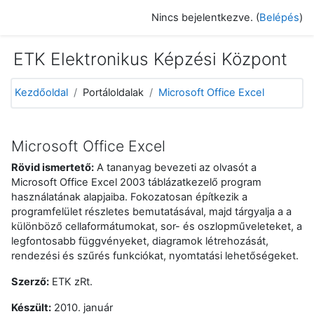
Tovább a fő tartalomhoz
Nincs bejelentkezve. (
Belépés
)
ETK Elektronikus Képzési Központ
Kezdőoldal
Portáloldalak
Microsoft Office Excel
Microsoft Office Excel
Rövid ismertető:
A tananyag bevezeti az olvasót a
Microsoft Office Excel 2003 táblázatkezelő program
használatának alapjaiba. Fokozatosan építkezik a
programfelület részletes bemutatásával, majd tárgyalja a a
különböző cellaformátumokat, sor- és oszlopműveleteket, a
legfontosabb függvényeket, diagramok létrehozását,
rendezési és szűrés funkciókat, nyomtatási lehetőségeket.
Szerző:
ETK zRt.
Készült:
2010. január