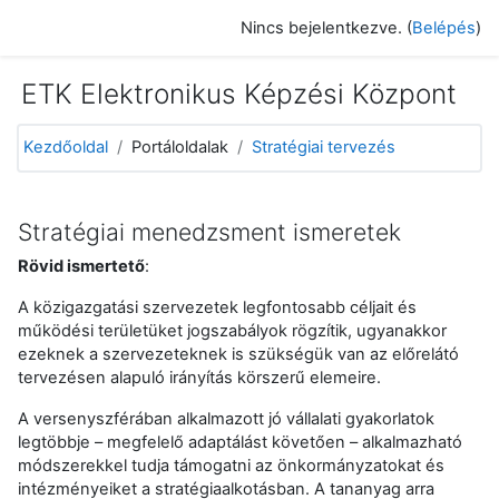
Tovább a fő tartalomhoz
Nincs bejelentkezve. (
Belépés
)
ETK Elektronikus Képzési Központ
Kezdőoldal
Portáloldalak
Stratégiai tervezés
Stratégiai menedzsment ismeretek
Rövid ismertető
:
A közigazgatási szervezetek legfontosabb céljait és
működési területüket jogszabályok rögzítik, ugyanakkor
ezeknek a szervezeteknek is szükségük van az előrelátó
tervezésen alapuló irányítás körszerű elemeire.
A versenyszférában alkalmazott jó vállalati gyakorlatok
legtöbbje – megfelelő adaptálást követően – alkalmazható
módszerekkel tudja támogatni az önkormányzatokat és
intézményeiket a stratégiaalkotásban. A tananyag arra