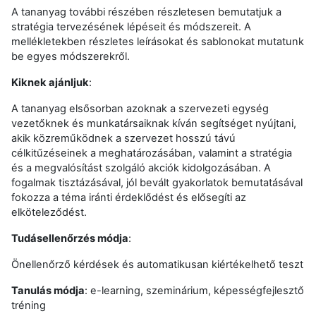
A tananyag további részében részletesen bemutatjuk a
stratégia tervezésének lépéseit és módszereit. A
mellékletekben részletes leírásokat és sablonokat mutatunk
be egyes módszerekről.
Kiknek ajánljuk
:
A tananyag elsősorban azoknak a szervezeti egység
vezetőknek és munkatársaiknak kíván segítséget nyújtani,
akik közreműködnek a szervezet hosszú távú
célkitűzéseinek a meghatározásában, valamint a stratégia
és a megvalósítást szolgáló akciók kidolgozásában. A
fogalmak tisztázásával, jól bevált gyakorlatok bemutatásával
fokozza a téma iránti érdeklődést és elősegíti az
elköteleződést.
Tudásellenőrzés módja
:
Önellenőrző kérdések és automatikusan kiértékelhető teszt
Tanulás módja
: e-learning, szeminárium, képességfejlesztő
tréning