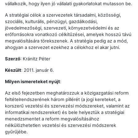
vállalkozik, hogy ilyen jó vállalati gyakorlatokat mutasson be.
A stratégiai célok a szervezetek társadalmi, közösségi,
szociális, kulturális, pénzügyi, gazdálkodási,
jövedelmezőségi, szervezeti, környezetvédelmi és az
erőforrásokra vonatkozó célkitűzései, amelyek hosszú távú
megvalósítására törekszenek. A stratégia pedig az a mód,
ahogyan a szervezet ezekhez a célokhoz el akar jutni.
Szerző
: Kránitz Péter
Készült
: 2011. január 6.
Milyen ismereteket nyújt
:
Az első fejezetben meghatározzuk a közigazgatási reform
feltételrendszerének három pillérét (a jogi kereteket, a
korszerű vezetési és szervezési módszereket, valamint az
informatikai rendszereket) és bele helyeztük a stratégiai
menedzsmentet a reform megvalósításához
nélkülözhetetlen vezetési és szervezési módszerek
gyűrűjébe.